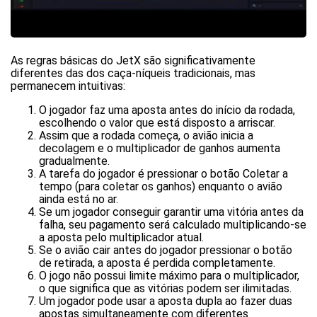
As regras básicas do JetX são significativamente
diferentes das dos caça-níqueis tradicionais, mas
permanecem intuitivas:
O jogador faz uma aposta antes do início da rodada,
escolhendo o valor que está disposto a arriscar.
Assim que a rodada começa, o avião inicia a
decolagem e o multiplicador de ganhos aumenta
gradualmente.
A tarefa do jogador é pressionar o botão Coletar a
tempo (para coletar os ganhos) enquanto o avião
ainda está no ar.
Se um jogador conseguir garantir uma vitória antes da
falha, seu pagamento será calculado multiplicando-se
a aposta pelo multiplicador atual.
Se o avião cair antes do jogador pressionar o botão
de retirada, a aposta é perdida completamente.
O jogo não possui limite máximo para o multiplicador,
o que significa que as vitórias podem ser ilimitadas.
Um jogador pode usar a aposta dupla ao fazer duas
apostas simultaneamente com diferentes