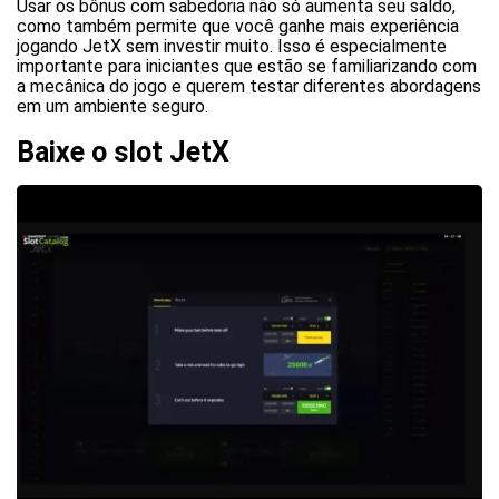
Usar os bônus com sabedoria não só aumenta seu saldo,
como também permite que você ganhe mais experiência
jogando JetX sem investir muito. Isso é especialmente
importante para iniciantes que estão se familiarizando com
a mecânica do jogo e querem testar diferentes abordagens
em um ambiente seguro.
Baixe o slot JetX