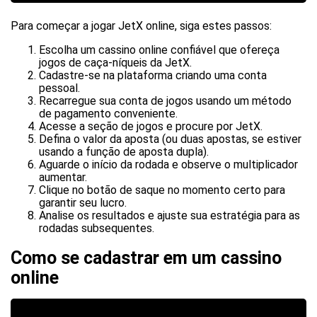
Para começar a jogar JetX online, siga estes passos:
Escolha um cassino online confiável que ofereça
jogos de caça-níqueis da JetX.
Cadastre-se na plataforma criando uma conta
pessoal.
Recarregue sua conta de jogos usando um método
de pagamento conveniente.
Acesse a seção de jogos e procure por JetX.
Defina o valor da aposta (ou duas apostas, se estiver
usando a função de aposta dupla).
Aguarde o início da rodada e observe o multiplicador
aumentar.
Clique no botão de saque no momento certo para
garantir seu lucro.
Analise os resultados e ajuste sua estratégia para as
rodadas subsequentes.
Como se cadastrar em um cassino
online