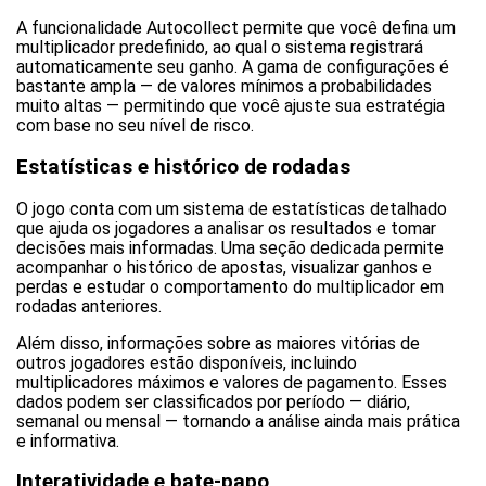
A funcionalidade Autocollect permite que você defina um
multiplicador predefinido, ao qual o sistema registrará
automaticamente seu ganho. A gama de configurações é
bastante ampla — de valores mínimos a probabilidades
muito altas — permitindo que você ajuste sua estratégia
com base no seu nível de risco.
Estatísticas e histórico de rodadas
O jogo conta com um sistema de estatísticas detalhado
que ajuda os jogadores a analisar os resultados e tomar
decisões mais informadas. Uma seção dedicada permite
acompanhar o histórico de apostas, visualizar ganhos e
perdas e estudar o comportamento do multiplicador em
rodadas anteriores.
Além disso, informações sobre as maiores vitórias de
outros jogadores estão disponíveis, incluindo
multiplicadores máximos e valores de pagamento. Esses
dados podem ser classificados por período — diário,
semanal ou mensal — tornando a análise ainda mais prática
e informativa.
Interatividade e bate-papo