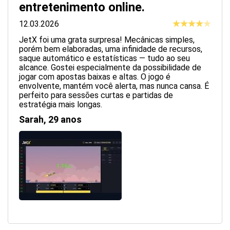
entretenimento online.
12.03.2026
JetX foi uma grata surpresa! Mecânicas simples,
porém bem elaboradas, uma infinidade de recursos,
saque automático e estatísticas — tudo ao seu
alcance. Gostei especialmente da possibilidade de
jogar com apostas baixas e altas. O jogo é
envolvente, mantém você alerta, mas nunca cansa. É
perfeito para sessões curtas e partidas de
estratégia mais longas.
Sarah, 29 anos