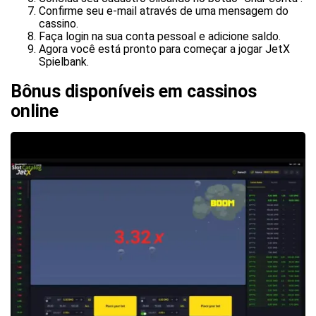
Confirme seu e-mail através de uma mensagem do
cassino.
Faça login na sua conta pessoal e adicione saldo.
Agora você está pronto para começar a jogar JetX
Spielbank.
Bônus disponíveis em cassinos
online