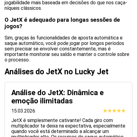
jogabilidade mais baseada em decisões do que nos caça-
níqueis clássicos.
O JetX é adequado para longas sessões de
jogos?
Sim, graças às funcionalidades de aposta automática e
saque automático, você pode jogar por longos períodos
sem precisar se envolver constantemente, mas é
importante monitorar seu saldo e manter o controle sobre
o processo.
Análises do JetX no Lucky Jet
Análise do JetX: Dinâmica e
emoção ilimitadas
15.03.2026
JetX é simplesmente cativante! Cada giro com
multiplicador te deixa na expectativa, especialmente
quando você está determinado a alcançar um
multiplicador alto. Os recursos de saque automático