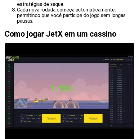
estratégias de saque.
Cada nova rodada começa automaticamente,
permitindo que você participe do jogo sem longas
pausas.
Como jogar JetX em um cassino