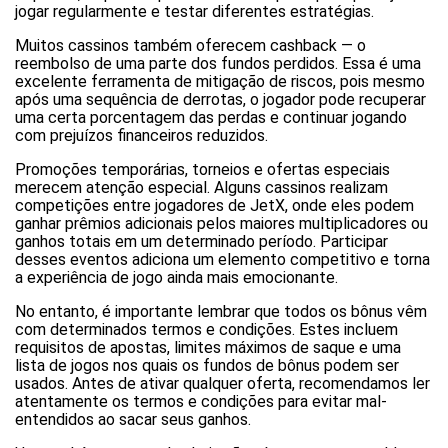
jogar regularmente e testar diferentes estratégias.
Muitos cassinos também oferecem cashback — o
reembolso de uma parte dos fundos perdidos. Essa é uma
excelente ferramenta de mitigação de riscos, pois mesmo
após uma sequência de derrotas, o jogador pode recuperar
uma certa porcentagem das perdas e continuar jogando
com prejuízos financeiros reduzidos.
Promoções temporárias, torneios e ofertas especiais
merecem atenção especial. Alguns cassinos realizam
competições entre jogadores de JetX, onde eles podem
ganhar prêmios adicionais pelos maiores multiplicadores ou
ganhos totais em um determinado período. Participar
desses eventos adiciona um elemento competitivo e torna
a experiência de jogo ainda mais emocionante.
No entanto, é importante lembrar que todos os bônus vêm
com determinados termos e condições. Estes incluem
requisitos de apostas, limites máximos de saque e uma
lista de jogos nos quais os fundos de bônus podem ser
usados. Antes de ativar qualquer oferta, recomendamos ler
atentamente os termos e condições para evitar mal-
entendidos ao sacar seus ganhos.