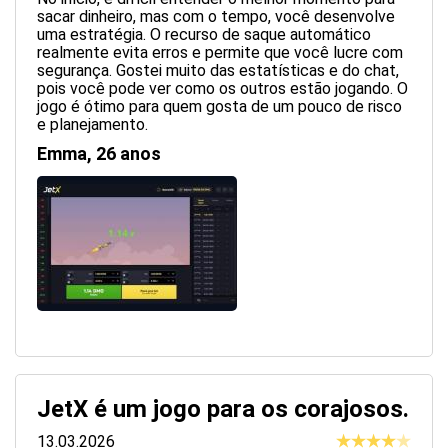
sacar dinheiro, mas com o tempo, você desenvolve
uma estratégia. O recurso de saque automático
realmente evita erros e permite que você lucre com
segurança. Gostei muito das estatísticas e do chat,
pois você pode ver como os outros estão jogando. O
jogo é ótimo para quem gosta de um pouco de risco
e planejamento.
Emma, 26 anos
JetX é um jogo para os corajosos.
13.03.2026