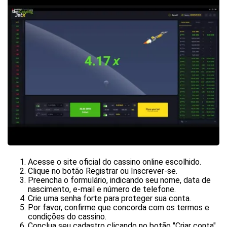
Acesse o site oficial do cassino online escolhido.
Clique no botão Registrar ou Inscrever-se.
Preencha o formulário, indicando seu nome, data de
nascimento, e-mail e número de telefone.
Crie uma senha forte para proteger sua conta.
Por favor, confirme que concorda com os termos e
condições do cassino.
Conclua seu cadastro clicando no botão "Criar conta".