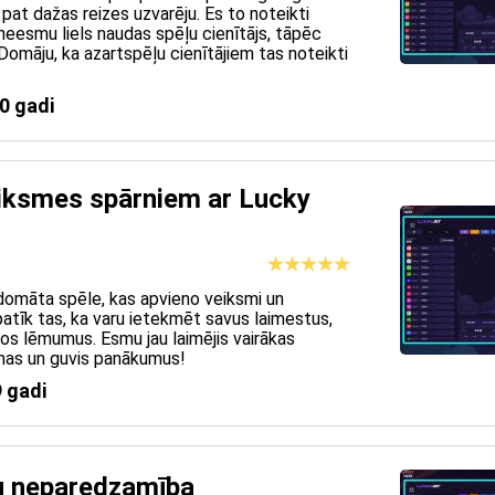
 pat dažas reizes uzvarēju. Es to noteikti
 neesmu liels naudas spēļu cienītājs, tāpēc
 Domāju, ka azartspēļu cienītājiem tas noteikti
30 gadi
eiksmes spārniem ar Lucky
rdomāta spēle, kas apvieno veiksmi un
patīk tas, ka varu ietekmēt savus laimestus,
os lēmumus. Esmu jau laimējis vairākas
mas un guvis panākumus!
 gadi
u neparedzamība