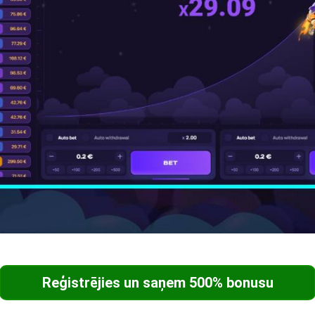
Reģistrējies un saņem 500% bonusu