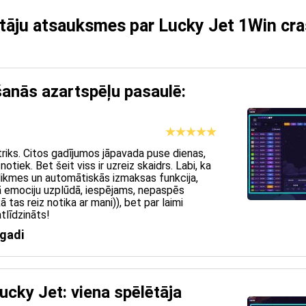
ētāju atsauksmes par Lucky Jet 1Win cra
anās azartspēļu pasaulē:
triks. Citos gadījumos jāpavada puse dienas,
notiek. Bet šeit viss ir uzreiz skaidrs. Labi, ka
likmes un automātiskās izmaksas funkcija,
ā emociju uzplūdā, iespējams, nepaspēs
 tas reiz notika ar mani)), bet par laimi
tlīdzināts!
 gadi
ucky Jet: viena spēlētāja