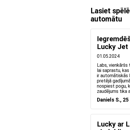
Lasiet spēl
automātu
Iegremdēš
Lucky Jet
01.05.2024
Labs, vienkāršs 
lai saprastu, kas 
ir automātiskās 
pretējā gadījum
nospiest pogu, kā
zaudējums tika a
Daniels S., 25
Lucky ar L