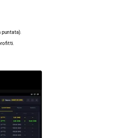
a puntata).
rofitti.