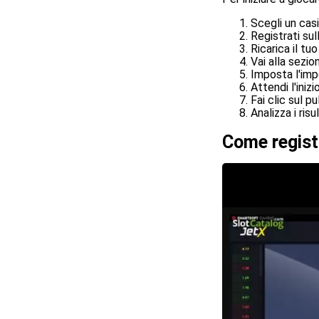
Scegli un casi
Registrati su
Ricarica il t
Vai alla sezio
Imposta l'impo
Attendi l'iniz
Fai clic sul p
Analizza i risu
Come registr