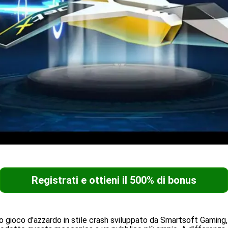
Registrati e ottieni il 500% di bonus
o gioco d'azzardo in stile crash sviluppato da Smartsoft Gaming,