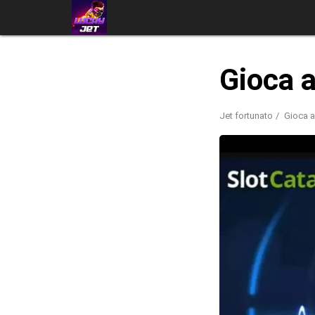
Gioca a
Jet fortunato
Gioca a