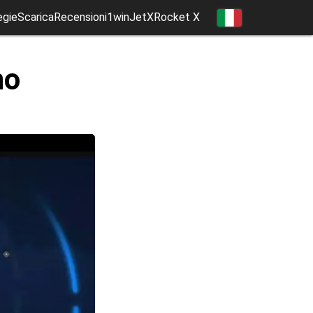
egie
Scarica
Recensioni
1win
JetX
Rocket X
no