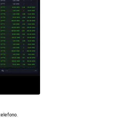
telefono.