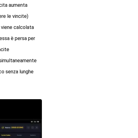
incita aumenta
re le vincite)
a viene calcolata
messa è persa per
ncite
 simultaneamente
oco senza lunghe