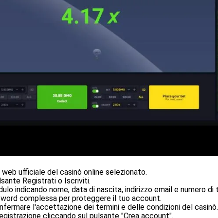
 web ufficiale del casinò online selezionato.
lsante Registrati o Iscriviti.
dulo indicando nome, data di nascita, indirizzo email e numero di 
word complessa per proteggere il tuo account.
nfermare l'accettazione dei termini e delle condizioni del casinò.
egistrazione cliccando sul pulsante "Crea account".