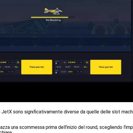
i JetX sono significativamente diverse da quelle delle slot machi
piazza una scommessa prima dell'inizio del round, scegliendo l'im
chiare.