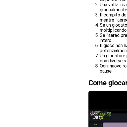
Una volta iniz
gradualmente
Il compito del
mentre l'aereo
Se un giocator
moltiplicando 
Se l'aereo pre
intero.
Il gioco non h
potenzialment
Un giocatore
con diverse st
Ogni nuovo ro
pause.
Come giocar