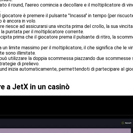
iato il round, l'aereo comincia a decollare e il moltiplicatore di v
.
 giocatore è premere il pulsante "Incassa" in tempo (per riscuote
 è ancora in volo.
e riesce ad assicurarsi una vincita prima del crollo, la sua vincit
la puntata per il moltiplicatore corrente.
cipita prima che il giocatore prema il pulsante di ritiro, la scom
a un limite massimo per il moltiplicatore, il che significa che le vi
e sono illimitate.
 può utilizzare la doppia scommessa piazzando due scommesse
rategie di prelievo.
und inizia automaticamente, permettendoti di partecipare al gi
e a JetX in un casinò