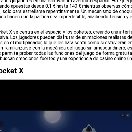
 a los jugadores en una cautivadora aventura espacial. Este ju
ciendo apuestas desde 0,1 € hasta 140 € mientras observas cóm
e, solo para estrellarse repentinamente. Un mecanismo de choqu
orio hacen que la partida sea impredecible, añadiendo tensión y
ket X se centra en el espacio y los cohetes, creando una inter
siva. Los jugadores pueden disfrutar de animaciones realistas d
en el multiplicador, lo que les hará sentir como si estuvieran en 
 familiarizarse con la mecánica del juego sin arriesgar dinero, e
permite probar todas las funciones del juego de forma gratuita
buscan emociones fuertes y una experiencia de casino online ún
ocket X