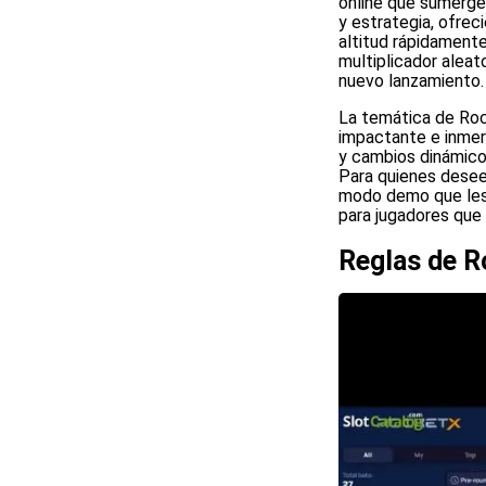
online que sumerge
y estrategia, ofre
altitud rápidament
multiplicador aleat
nuevo lanzamiento.
La temática de Roc
impactante e inmer
y cambios dinámicos 
Para quienes deseen
modo demo que les 
para jugadores que 
Reglas de R