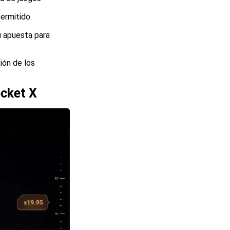
ermitido.
u apuesta para
ión de los
ocket X