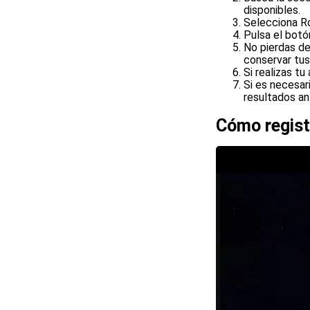
disponibles.
Selecciona Ro
Pulsa el botó
No pierdas de
conservar tus
Si realizas tu
Si es necesar
resultados an
Cómo registr