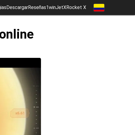
ias
Descargar
Reseñas
1win
JetX
Rocket X
online