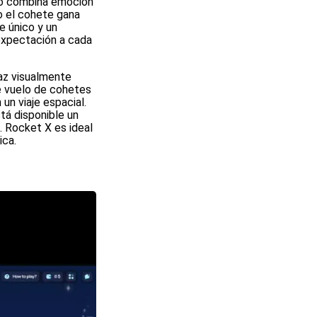
ego combina emoción
o el cohete gana
e único y un
 expectación a cada
faz visualmente
e vuelo de cohetes
un viaje espacial.
stá disponible un
. Rocket X es ideal
ica.