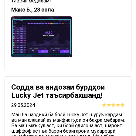
тавсия медиҳам!
Макс Б., 23 сола
Содда ва андозаи бурдҳои
Lucky Jet таъсирбахшанд!
29.05.2024
Ман ба наздикӣ ба бозӣ Lucky Jet шурӯъ кардам
ва ман аллакай аз манфиатҳои он баҳра мебарам.
Ба ман маъқул аст, ки бозӣ одилона аст, шароит
шаффоф аст ва барои бозигарони муқаррарӣ