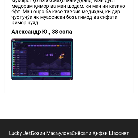
мукофотҳо ва аксияҳо мавҷуданд. Ман дӯст
медорам қимор ва ман шодам, ки ман ин казино
ёфт. Ман онро ба касе тавсия медиҳам, ки дар
ҷустуҷӯи як муассисаи боэътимод ва сифати
қимор ҷӯяд.
Александр Ю., 38 сола
Lucky Jet
Бозии Масъулона
Сиёсати Ҳифзи Шахсият