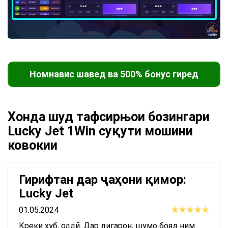
Номнавис шавед ва 500% бонус гиред
Хонда шуд тафсирњои бозингари
Lucky Jet 1Win суқути мошини
ковокии
Гирифтан дар ҷаҳони қимор:
Lucky Jet
01.05.2024
Креки хуб, оддӣ. Дар дигарон, шумо бояд ним