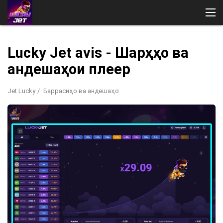
Lucky Jet avis - Шарҳҳо ва
андешаҳои плеер
Jet Lucky
Баррасиҳо ва андешаҳо