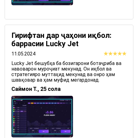
Гирифтан дар ҷаҳони иқбол:
баррасии Lucky Jet
11.05.2024
Lucky Jet бешубҳа ба бозигарони ботаҷриба ва
навоварон муроҷиат мекунад. Он иқбол ва
стратегияро муттаҳид мекунад ва онро ҳам
шавқовар ва ҳам муфид мегардонад.
Саймон Т., 25 сола