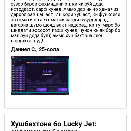
рӯзро барои фаҳмидани он, ки чӣ рӯй дода
истодааст, сарф кунед. Аммо дар ин ҷо ҳама чиз
дарҳол равшан аст. Ин кори хуб аст, ки функсияи
автоматӣ ва автоматии нақдӣ вуҷуд дорад,
вагарна шумо шояд вақт надоред, ки тугмаро бо
шиддати эҳсосот пахш кунед, чунон ки як бор бо
ман рӯй дода буд)) аммо хушбахтона зиён
пардохта шуд!
Даниел С., 25-сола
Хушбахтона бо Lucky Jet: