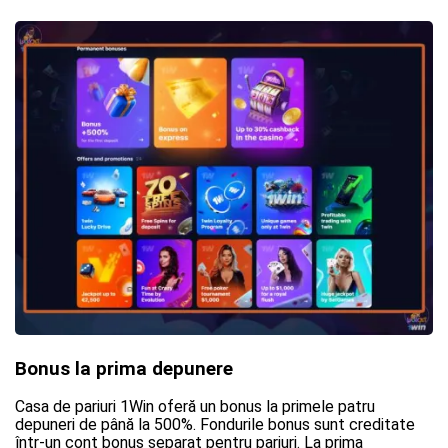
Bonus la prima depunere
Casa de pariuri 1Win oferă un bonus la primele patru
depuneri de până la 500%. Fondurile bonus sunt creditate
într-un cont bonus separat pentru pariuri. La prima