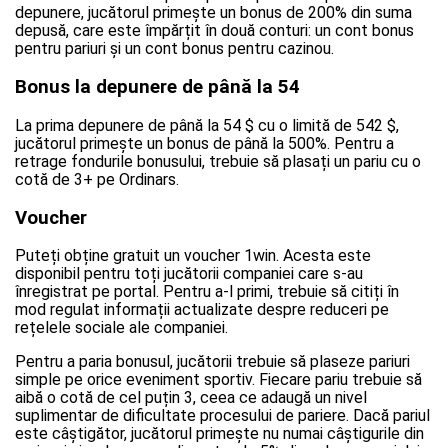
depunere, jucătorul primește un bonus de 200% din suma
depusă, care este împărțit în două conturi: un cont bonus
pentru pariuri și un cont bonus pentru cazinou.
Bonus la depunere de până la 54
La prima depunere de până la 54 $ cu o limită de 542 $,
jucătorul primește un bonus de până la 500%. Pentru a
retrage fondurile bonusului, trebuie să plasați un pariu cu o
cotă de 3+ pe Ordinars.
Voucher
Puteți obține gratuit un voucher 1win. Acesta este
disponibil pentru toți jucătorii companiei care s-au
înregistrat pe portal. Pentru a-l primi, trebuie să citiți în
mod regulat informații actualizate despre reduceri pe
rețelele sociale ale companiei.
Pentru a paria bonusul, jucătorii trebuie să plaseze pariuri
simple pe orice eveniment sportiv. Fiecare pariu trebuie să
aibă o cotă de cel puțin 3, ceea ce adaugă un nivel
suplimentar de dificultate procesului de pariere. Dacă pariul
este câștigător, jucătorul primește nu numai câștigurile din