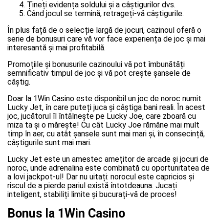
Țineți evidența soldului și a câștigurilor dvs.
Când jocul se termină, retrageți-vă câștigurile.
În plus față de o selecție largă de jocuri, cazinoul oferă o
serie de bonusuri care vă vor face experiența de joc și mai
interesantă și mai profitabilă.
Promoțiile și bonusurile cazinoului vă pot îmbunătăți
semnificativ timpul de joc și vă pot crește șansele de
câștig.
Doar la 1Win Casino este disponibil un joc de noroc numit
Lucky Jet, în care puteți juca și câștiga bani reali. În acest
joc, jucătorul îl întâlnește pe Lucky Joe, care zboară cu
miza ta și o mărește! Cu cât Lucky Joe rămâne mai mult
timp în aer, cu atât șansele sunt mai mari și, în consecință,
câștigurile sunt mai mari.
Lucky Jet este un amestec amețitor de arcade și jocuri de
noroc, unde adrenalina este combinată cu oportunitatea de
a lovi jackpot-ul! Dar nu uitați: norocul este capricios și
riscul de a pierde pariul există întotdeauna. Jucați
inteligent, stabiliți limite și bucurați-vă de proces!
Bonus la 1Win Casino