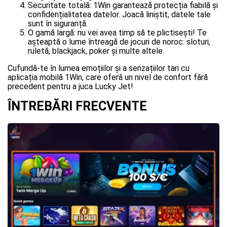
Securitate totală: 1Win garantează protecția fiabilă și
confidențialitatea datelor. Joacă liniștit, datele tale
sunt în siguranță.
O gamă largă: nu vei avea timp să te plictisești! Te
așteaptă o lume întreagă de jocuri de noroc: sloturi,
ruletă, blackjack, poker și multe altele.
Cufundă-te în lumea emoțiilor și a senzațiilor tari cu
aplicația mobilă 1Win, care oferă un nivel de confort fără
precedent pentru a juca Lucky Jet!
ÎNTREBĂRI FRECVENTE