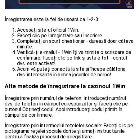
Înregistrarea este la fel de ușoară ca 1-2-3:
Accesați site-ul oficial 1Win.
Faceți clic pe Înregistrare sau Înscriere
Completați un scurt chestionar - durează doar câteva
minute.
Verifică-ți e-mailul - 1Win îți va trimite o scrisoare de
confirmare. Faceți clic pe link și asta e tot - contul
dvs. este activat!
Acum vă puteți conecta la site și începe călătoria
dvs. interesantă în lumea jocurilor de noroc!
Alte metode de înregistrare la cazinoul 1Win
Înregistrare prin numărul de telefon: Introduceți numărul
dvs. de telefon în câmpul corespunzător și faceți clic pe
butonul Obțineți codul. Apoi introduceți codul primit în
câmpul de confirmare.
Înregistrare prin intermediul rețelelor sociale: Faceți clic pe
pictograma rețelei sociale dorite și urmați instrucțiunile
pentru a finaliza procesul de înregistrare.