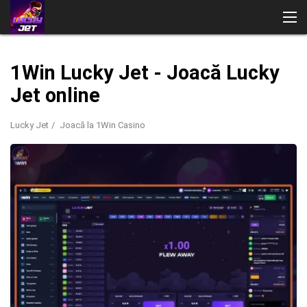
1Win Lucky Jet - Joacă Lucky
Jet online
Lucky Jet
Joacă la 1Win Casino