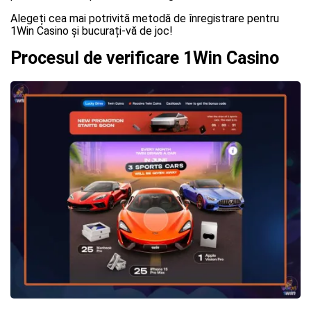
Alegeți cea mai potrivită metodă de înregistrare pentru
1Win Casino și bucurați-vă de joc!
Procesul de verificare 1Win Casino