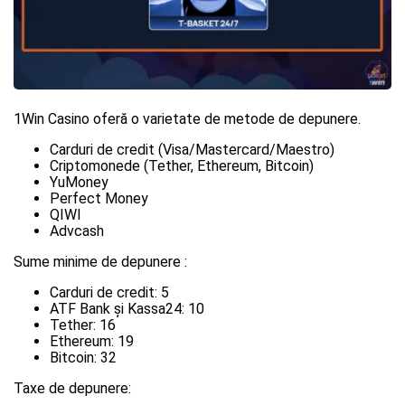
1Win Casino oferă o varietate de metode de depunere.
Carduri de credit (Visa/Mastercard/Maestro)
Criptomonede (Tether, Ethereum, Bitcoin)
YuMoney
Perfect Money
QIWI
Advcash
Sume minime de depunere :
Carduri de credit: 5
ATF Bank și Kassa24: 10
Tether: 16
Ethereum: 19
Bitcoin: 32
Taxe de depunere: