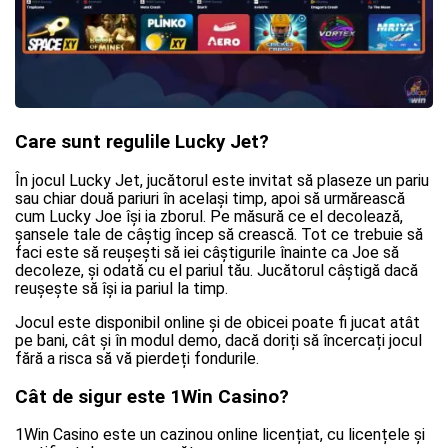
Care sunt regulile Lucky Jet?
În jocul Lucky Jet, jucătorul este invitat să plaseze un pariu
sau chiar două pariuri în același timp, apoi să urmărească
cum Lucky Joe își ia zborul. Pe măsură ce el decolează,
șansele tale de câștig încep să crească. Tot ce trebuie să
faci este să reușești să iei câștigurile înainte ca Joe să
decoleze, și odată cu el pariul tău. Jucătorul câștigă dacă
reușește să își ia pariul la timp.
Jocul este disponibil online și de obicei poate fi jucat atât
pe bani, cât și în modul demo, dacă doriți să încercați jocul
fără a risca să vă pierdeți fondurile.
Cât de sigur este 1Win Casino?
1Win Casino este un cazinou online licențiat, cu licențele și